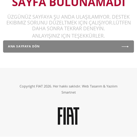
SAYFA BULUNAMADI
ÜZGÜNÜZ SAYFAYA ŞU ANDA ULAŞILAMIYOR. DESTEK
EKIBIMIZ SORUNU DÜZELTMEK IÇIN ÇALIŞIYOR.LÜTFEN
DAHA SONRA TEKRAR DENEYIN.
ANLAYIŞINIZ IÇIN TEŞEKKÜRLER.
ANA SAYFAYA DÖN
Copyright FIAT 2026. Her hakkı saklıdır. Web Tasarım & Yazılım
Smartnet