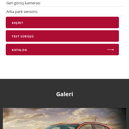
Geri görüş kamerası
Arka park sensörü
KEŞFET
TEST SÜRÜŞÜ
KATALOG
Galeri