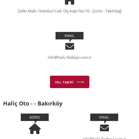
Zafer Mah. İstanbul Cad. Dış kapı No:10 - Çorlu - Tekirdağ
EMAIL
info@halic.fiatbayi.com.tr
YOL TARİFİ
Haliç Oto - - Bakırköy
ADRES
EMAIL
info@halic.fiatbayi.com.tr