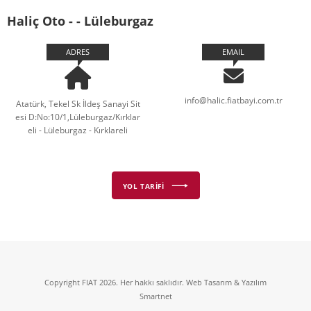
Haliç Oto - - Lüleburgaz
ADRES
EMAIL
info@halic.fiatbayi.com.tr
Atatürk, Tekel Sk İldeş Sanayi Sit
esi D:No:10/1,Lüleburgaz/Kırklar
eli - Lüleburgaz - Kırklareli
YOL TARİFİ
Copyright FIAT 2026. Her hakkı saklıdır. Web Tasarım & Yazılım
Smartnet