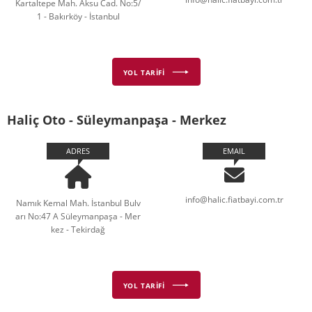
Kartaltepe Mah. Aksu Cad. No:5/
1 - Bakırköy - İstanbul
YOL TARİFİ
Haliç Oto - Süleymanpaşa - Merkez
ADRES
EMAIL
info@halic.fiatbayi.com.tr
Namık Kemal Mah. İstanbul Bulv
arı No:47 A Süleymanpaşa - Mer
kez - Tekirdağ
YOL TARİFİ