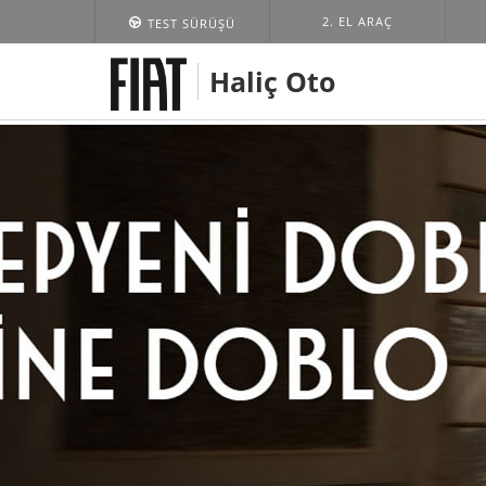
2. EL ARAÇ
TEST SÜRÜŞÜ
Haliç Oto