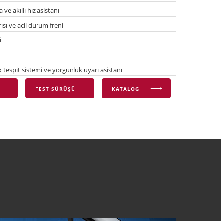
ve akıllı hız asistanı
sı ve acil durum freni
i
tespit sistemi ve yorgunluk uyarı asistanı
TEST SÜRÜŞÜ
KATALOG