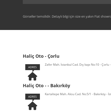
Görseller temsilidir. Detaylı bilgi için size en yakın Fiat show
Haliç Oto - Çorlu
Zafer Mah. İstanbul Cad. Dış kapı No:10 - Çorlu 
ADRES
Haliç Oto - - Bakırköy
Kartaltepe Mah. Aksu Cad. No:5/1 - Bakırköy - İs
ADRES