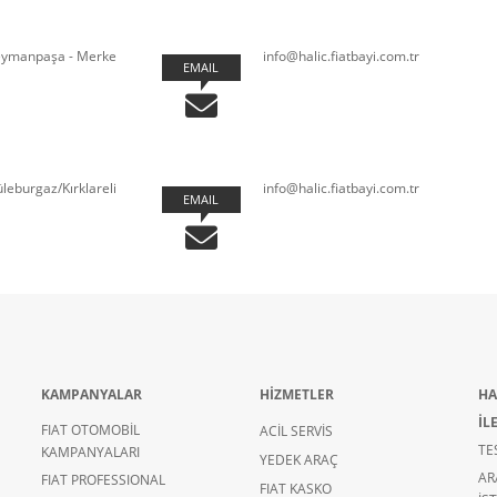
leymanpaşa - Merke
info@halic.fiatbayi.com.tr
EMAIL
üleburgaz/Kırklareli
info@halic.fiatbayi.com.tr
EMAIL
KAMPANYALAR
HİZMETLER
HA
İL
FIAT OTOMOBİL
ACİL SERVİS
TE
KAMPANYALARI
YEDEK ARAÇ
AR
FIAT PROFESSIONAL
FIAT KASKO