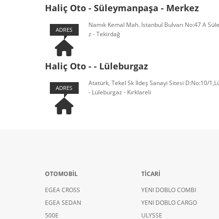
Haliç Oto - Süleymanpaşa - Merkez
Namık Kemal Mah. İstanbul Bulvarı No:47 A Sü
ADRES
z - Tekirdağ
Haliç Oto - - Lüleburgaz
Atatürk, Tekel Sk İldeş Sanayi Sitesi D:No:10/1,L
ADRES
- Lüleburgaz - Kırklareli
OTOMOBİL
TİCARİ
EGEA CROSS
YENI DOBLO COMBI
EGEA SEDAN
YENI DOBLO CARGO
500E
ULYSSE