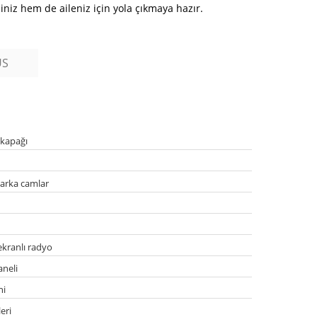
iniz hem de aileniz için yola çıkmaya hazır.
US
 kapağı
r arka camlar
ekranlı radyo
aneli
ni
eri