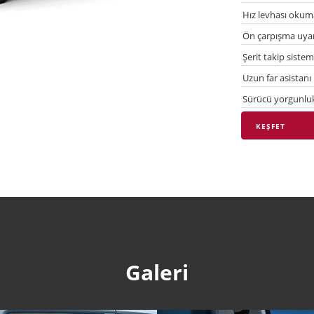
Hız levhası okuma 
Ön çarpışma uyarı
Şerit takip sistem
Uzun far asistanı
Sürücü yorgunluk 
KEŞFET
Galeri