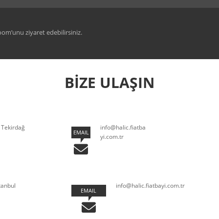
room’unu ziyaret edebilirsiniz.
BİZE ULAŞIN
- Tekirdağ
info@halic.fiatba
EMAIL
yi.com.tr
tanbul
info@halic.fiatbayi.com.tr
EMAIL