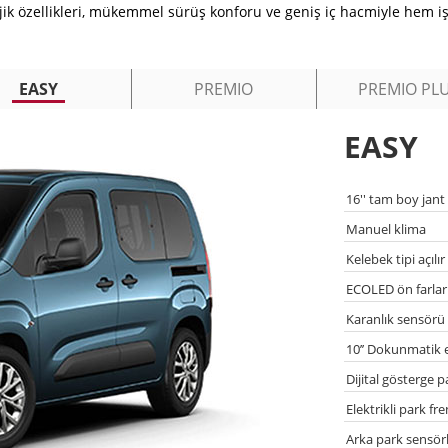
lojik özellikleri, mükemmel sürüş konforu ve geniş iç hacmiyle hem iş
EASY
PREMIO
PREMIO PL
EASY
16'' tam boy jant
Manuel klima
Kelebek tipi açılı
ECOLED ön farlar
Karanlık sensörü
10’’ Dokunmatik 
Dijital gösterge p
Elektrikli park fre
Arka park sensörl