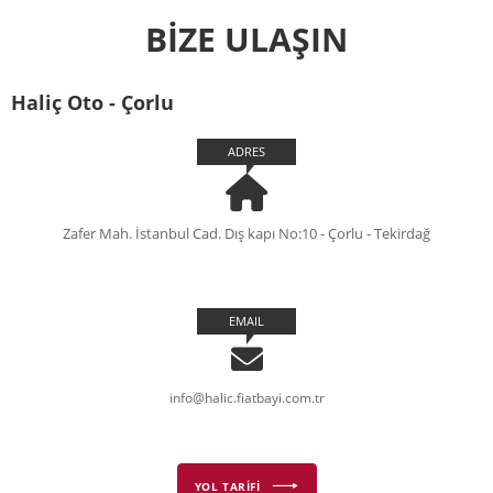
BİZE ULAŞIN
Haliç Oto - Çorlu
ADRES
Zafer Mah. İstanbul Cad. Dış kapı No:10 - Çorlu - Tekirdağ
EMAIL
info@halic.fiatbayi.com.tr
YOL TARİFİ