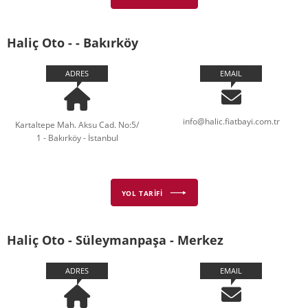
Haliç Oto - - Bakırköy
ADRES
EMAIL
info@halic.fiatbayi.com.tr
Kartaltepe Mah. Aksu Cad. No:5/
1 - Bakırköy - İstanbul
YOL TARİFİ
Haliç Oto - Süleymanpaşa - Merkez
ADRES
EMAIL