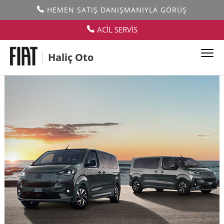
HEMEN SATIŞ DANIŞMANIYLA GÖRÜŞ
ACİL SERVİS
Haliç Oto