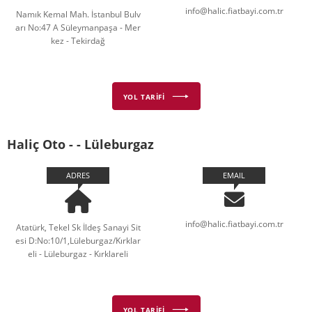
info@halic.fiatbayi.com.tr
Namık Kemal Mah. İstanbul Bulv
arı No:47 A Süleymanpaşa - Mer
kez - Tekirdağ
YOL TARİFİ
Haliç Oto - - Lüleburgaz
ADRES
EMAIL
info@halic.fiatbayi.com.tr
Atatürk, Tekel Sk İldeş Sanayi Sit
esi D:No:10/1,Lüleburgaz/Kırklar
eli - Lüleburgaz - Kırklareli
YOL TARİFİ